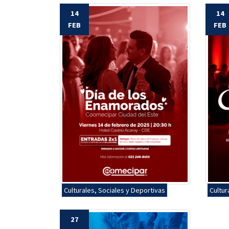
14
14
FEB
FEB
Culturales, Sociales y Deportivas
Cultur
27